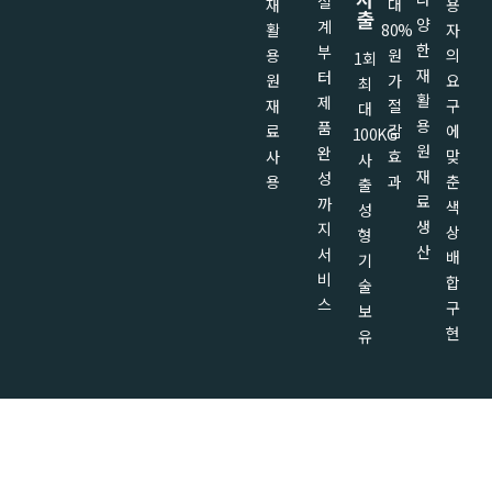
설
재
대
용
출
양
계
활
80%
자
한
부
용
원
의
1회
재
터
원
가
요
최
활
제
재
절
구
대
용
품
료
감
에
100KG
원
완
사
효
맞
사
재
성
용
과
춘
출
료
까
색
성
생
지
상
형
산
서
배
기
비
합
술
스
구
보
현
유