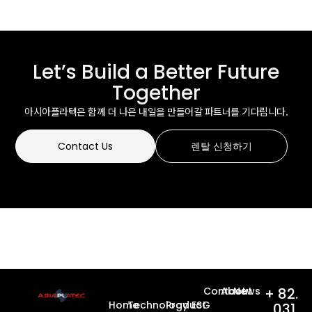
Let’s Build a Better Future
Together
아시아플라텍은 함께 더 나은 내일을 만들어갈 파트너를 기다립니다.
Contact Us
렌탈 신청하기
보빈,대형사출,초대형사출,재활용,esg,플라스틱보빈,재활용원료,사출,녹
색제품,GR인증,보빈,플라스틱,사출,온실가스,감축,온실가스감축
Contact
About
News
+ 82.
Home
Technology
Product
ESG
031.