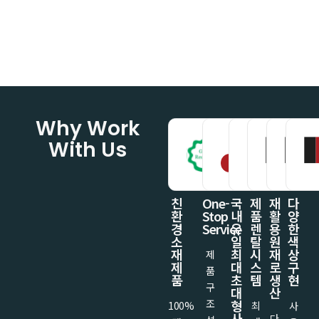
Why Work
With Us
친
One-
국
제
재
다
환
Stop
내
품
활
양
경
Service
유
렌
용
한
소
일
탈
원
색
재
최
시
재
상
제
제
대
스
로
구
품
품
초
템
생
현
구
대
산
조
형
100%
최
사
사
다